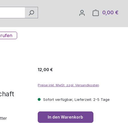
0,00 €
Ware
rrufen
Regulärer Preis:
12,00 €
Preise inkl. MwSt. zzgl. Versandkosten
chaft
Sofort verfügbar, Lieferzeit: 2-5 Tage
In den Warenkorb
tter