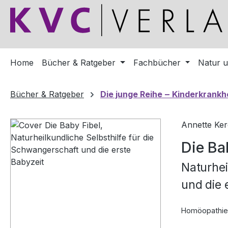
m Hauptinhalt springen
Zur Suche springen
Zur Hauptnavigation springen
Home
Bücher & Ratgeber
Fachbücher
Natur u
Bücher & Ratgeber
Die junge Reihe ‒ Kinderkrankh
Bildergalerie überspringen
Annette Ker
Die Ba
Naturhei
und die 
Homöopathie, 