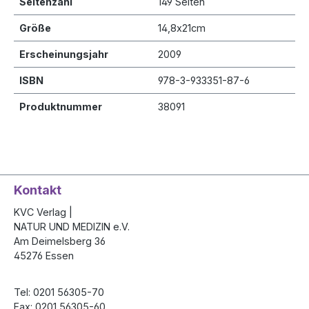
Seitenzahl
149 Seiten
Größe
14,8x21cm
Er­schei­nungs­jahr
2009
ISBN
978-3-933351-87-6
Produktnummer
38091
Kontakt
KVC Verlag |
NATUR UND MEDIZIN e.V.
Am Deimelsberg 36
45276 Essen
Tel: 0201 56305-70
Fax: 0201 56305-60