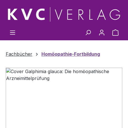
Zum Hauptinhalt springen
Ware
Fachbücher
Homöopathie-Fortbildung
Bildergalerie überspringen