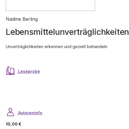
Nadine Berling
Lebensmittelunverträglichkeite
Unverträglichkeiten erkennen und gezielt behandeln
Leseprobe
Autoreninfo
Regulärer Preis:
10,00 €