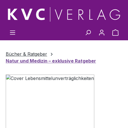
Zum Hauptinhalt springen
Ware
Bücher & Ratgeber
Natur und Medizin – exklusive Ratgeber
Bildergalerie überspringen