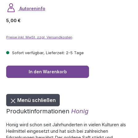
Autoreninfo
Regulärer Preis:
5,00 €
Preise inkl. MwSt. zzgl. Versandkosten
Sofort verfügbar, Lieferzeit: 2-5 Tage
In den Warenkorb
Menü schließen
Produktinformationen
Honig
Honig wird schon seit Jahrhunderten in vielen Kulturen als
Heilmittel eingesetzt und hat sich bei zahlreichen
Erkrankungen bewährt: Der goldene Saft stärkt und