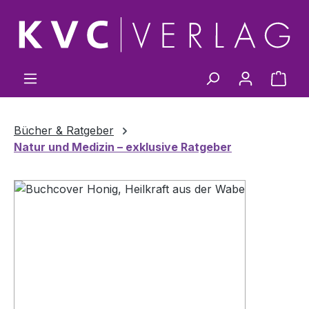
Zum Hauptinhalt springen
Ware
Bücher & Ratgeber
Natur und Medizin – exklusive Ratgeber
Bildergalerie überspringen