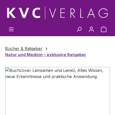
Zum Hauptinhalt springen
Ware
Bücher & Ratgeber
Natur und Medizin – exklusive Ratgeber
Bildergalerie überspringen