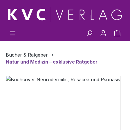
Zum Hauptinhalt springen
Ware
Bücher & Ratgeber
Natur und Medizin – exklusive Ratgeber
Bildergalerie überspringen