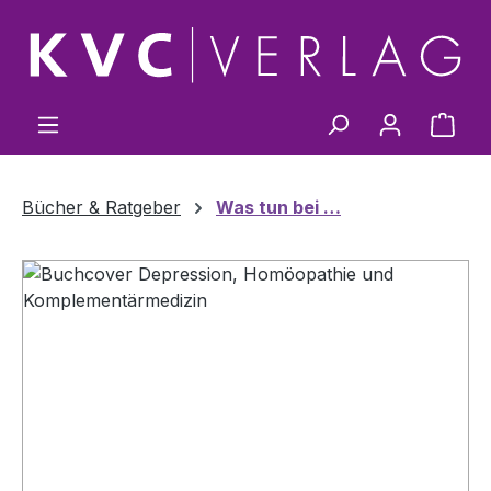
Zum Hauptinhalt springen
Ware
Bücher & Ratgeber
Was tun bei …
Bildergalerie überspringen